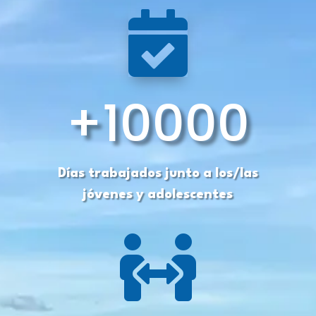

+10000
Días trabajados junto a los/las
jóvenes y adolescentes
