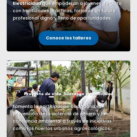
Electricidad
que empoderan a jóvenes de Quito
con habilidades prácticas, forjando un futuro
profesional digno y lleno de oportunidades.
Conoce los talleres
Proyecto de vida, liderazgo y comunidad
Fomenta la participación ciudadana, la
prevención de la violencia de género y la
conciencia ambiental a través de iniciativas
como los huertos urbanos agroecológicos.